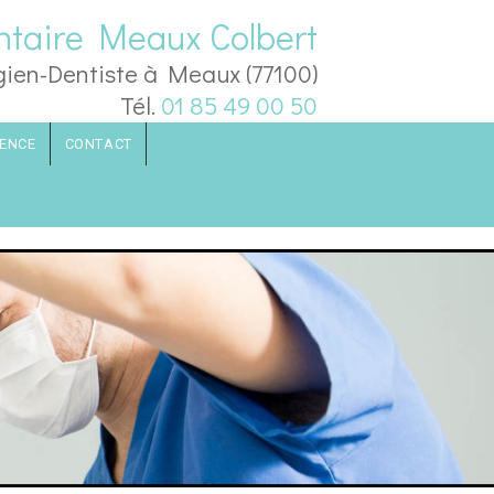
ntaire Meaux Colbert
gien-Dentiste à Meaux (77100)
Tél.
01 85 49 00 50
ENCE
CONTACT