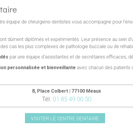
taire
re équipe de chirurgiens-dentistes vous accompagne pour l'ens
ont dûment diplômés et expérimentés. Leur présence au sein d
 des cas les plus complexes de pathologie buccale ou de réhabili
ndés
par une équipe d'assistantes et de secrétaires efficaces, dév
tion personnalisée et bienveillante
avec chacun des patients q
8, Place Colbert | 77100 Meaux
Tél.
01 85 49 00 50
VISITER LE CENTRE DENTAIRE