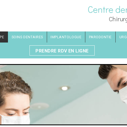
Centre de
Chirur
IPE
SOINS DENTAIRES
IMPLANTOLOGUE
PARODONTIE
URG
PRENDRE RDV EN LIGNE